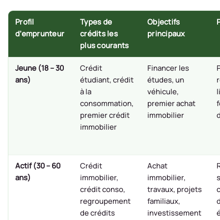
Profil
Types de
Objectifs
d’emprunteur
crédits les
principaux
plus courants
Jeune (18 – 30
Crédit
Financer les
ans)
étudiant, crédit
études, un
à la
véhicule,
l
consommation,
premier achat
f
premier crédit
immobilier
immobilier
Actif (30 – 60
Crédit
Achat
ans)
immobilier,
immobilier,
s
crédit conso,
travaux, projets
regroupement
familiaux,
de crédits
investissement