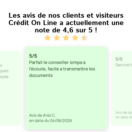
Les avis de nos clients et visiteurs
Crédit On Line a actuellement une
note de
4,6 sur 5
!
5/5
5/5
Parfait le conseiller simpa a
u.
Service t
l'écoute, facile a transmettre les
lques
documents
ompte
Avis de d
Avis de Anis C.
en date d
en date du 04/06/2026