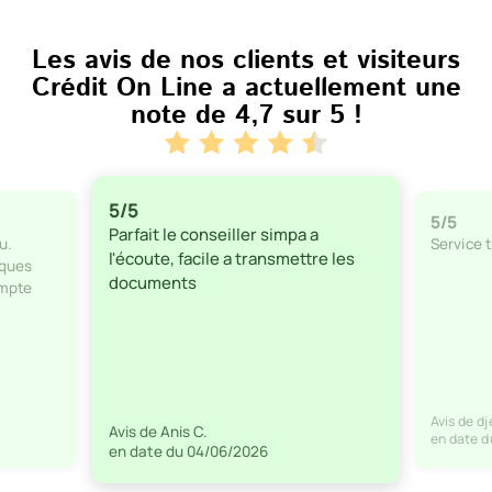
Les avis de nos clients et visiteurs
Crédit On Line a actuellement une
note de
4,7 sur 5
!
5/5
5/5
Parfait le conseiller simpa a
u.
Service t
l'écoute, facile a transmettre les
lques
documents
ompte
Avis de d
Avis de Anis C.
en date d
en date du 04/06/2026