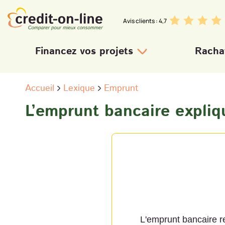
Avis clients : 4,7
Financez vos projets
Rachat
Crédit personnel
Prêt travaux
Crédit auto neuve
Accueil
Lexique
Emprunt
Crédit auto occasion
L’emprunt bancaire expliq
Besoin de trésorerie
L'emprunt bancaire re