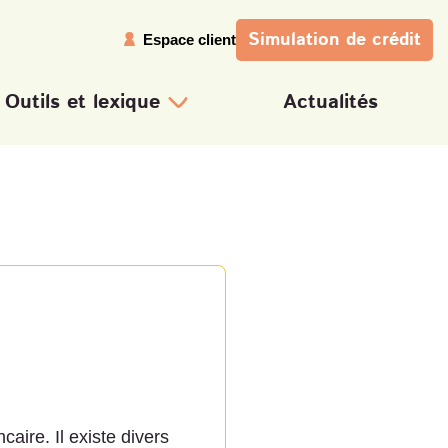
Simulation
de crédit
Espace client
Outils et lexique
Actualités
Calcul taux d'endettement
Calcul capacité d'emprunt
Calcul de mensualités
Tableau d'amortissement
Lexique
aire. Il existe divers