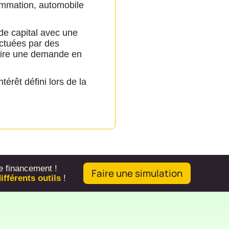
sommation, automobile
de capital avec une
ectuées par des
faire une demande en
érêt défini lors de la
e financement !
Faire une simulation
ifférents outils
!