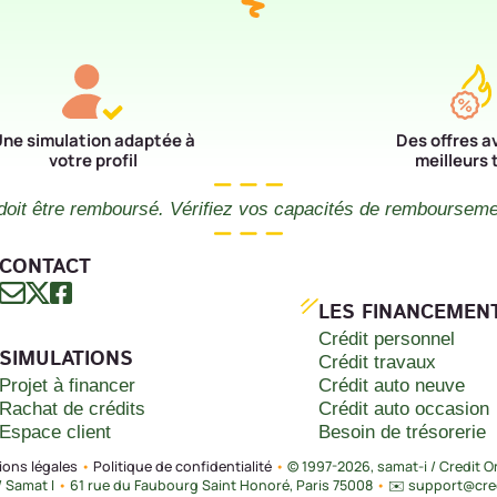
ne simulation adaptée à
Des offres a
votre profil
meilleurs 
doit être remboursé. Vérifiez vos capacités de remboursem
CONTACT
LES FINANCEMEN
Crédit personnel
SIMULATIONS
Crédit travaux
Projet à financer
Crédit auto neuve
Rachat de crédits
Crédit auto occasion
Espace client
Besoin de trésorerie
ons légales
•
Politique de confidentialité
•
© 1997-2026, samat-i / Credit O
/ Samat I
•
61 rue du Faubourg Saint Honoré, Paris 75008
•
✉️ support@cred