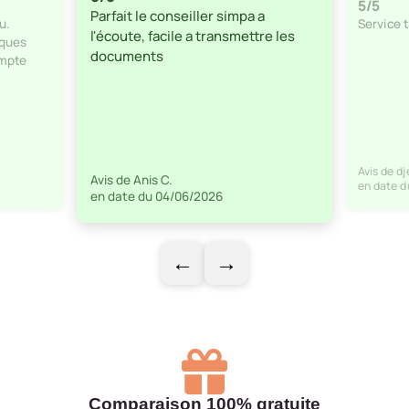
5/5
Parfait le conseiller simpa a
u.
Service t
l'écoute, facile a transmettre les
lques
documents
ompte
Avis de d
Avis de Anis C.
en date d
en date du 04/06/2026
←
→
Comparaison 100% gratuite