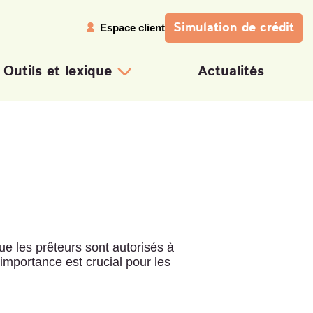
Simulation
de crédit
Espace client
Outils et lexique
Actualités
Calcul taux d'endettement
Calcul capacité d'emprunt
Calcul de mensualités
Tableau d'amortissement
Lexique
ue les prêteurs sont autorisés à
 importance est crucial pour les