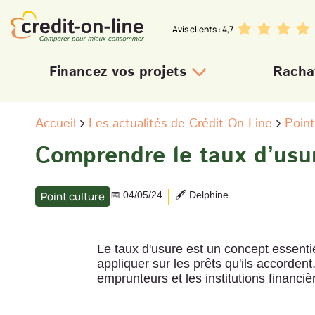
Avis clients : 4,7
Financez vos projets
Rachat
Crédit personnel
Prêt travaux
Crédit auto neuve
Accueil
Les actualités de Crédit On Line
Point
Crédit auto occasion
Comprendre le taux d’usu
Besoin de trésorerie
|
Point culture
📅 04/05/24
🖋️ Delphine
Le taux d'usure est un concept essentie
appliquer sur les prêts qu'ils accordent
emprunteurs et les institutions financiè