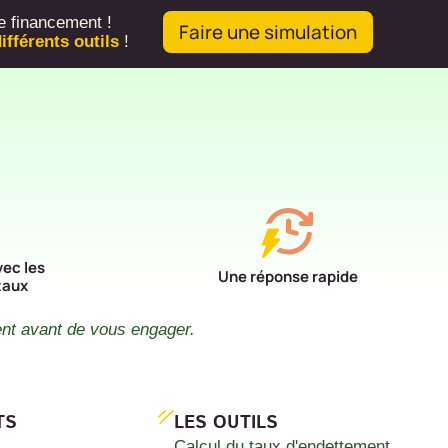
e financement !
Faire une simulation
ifférents outils
!
vec les
Une réponse rapide
taux
ent avant de vous engager.
TS
LES OUTILS
Calcul du taux d'endettement